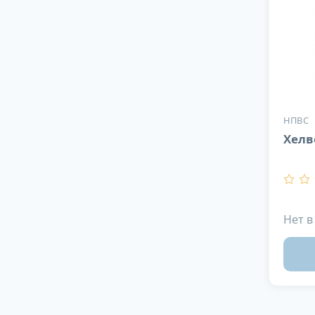
НПВС
Хелв
Нет в