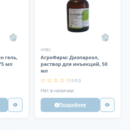
НПВС
н гель,
АгроФарм: Дизпаркол,
75 мл
раствор для инъекций, 50
мл
0.0 ()
Нет в наличии
Подробнее