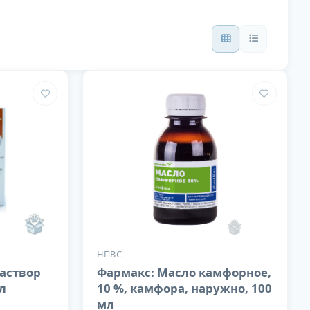
НПВС
раствор
Фармакс: Масло камфорное,
л
10 %, камфора, наружно, 100
мл