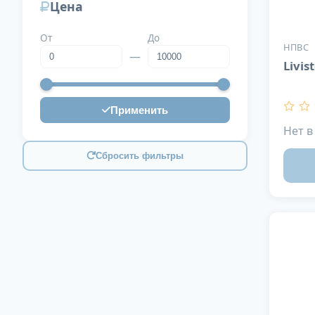
Цена
растительные
20
От
До
НПВС
—
Livis
Применить
Нет в
Сбросить фильтры