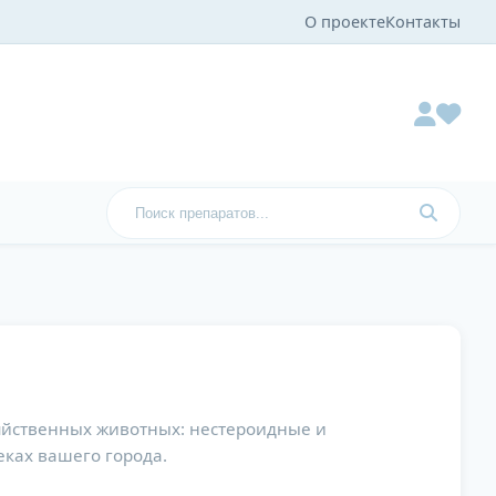
О проекте
Контакты
зяйственных животных: нестероидные и
еках вашего города.