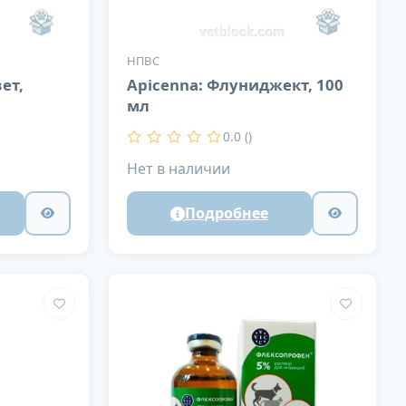
НПВС
ет,
Apicenna: Флуниджект, 100
мл
0.0 ()
Нет в наличии
Подробнее