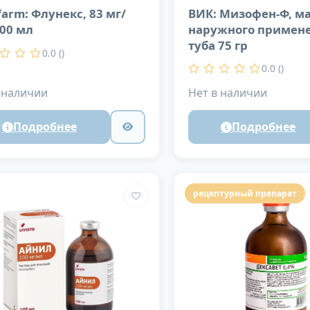
farm: Флунекс, 83 мг/
ВИК: Мизофен-Ф, ма
100 мл
наружного примене
туба 75 гр
0.0 ()
0.0 ()
 наличии
Нет в наличии
Подробнее
Подробнее
рецептурный препарат