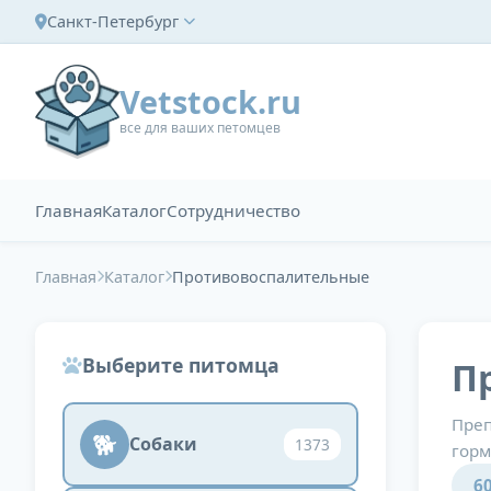
Санкт-Петербург
Vetstock.ru
все для ваших петомцев
Главная
Каталог
Сотрудничество
Главная
Каталог
Противовоспалительные
Выберите питомца
П
Преп
🐕
Собаки
1373
горм
6