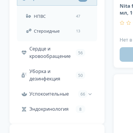
44
рта
Nita 
Для почек
17
мл, 
НПВС
47
Уход за ушами
19
Контрацепция
29
Стероидные
13
Нет в
Сердце и
56
кровообращение
Уборка и
50
дезинфекция
Успокоительные
66
Эндокринология
8
Лекарственные
30
Феромоны
16