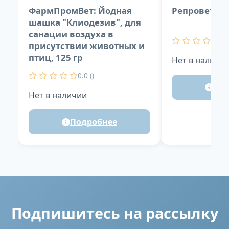
ФармПромВет: Йодная
Репровет: Аз
шашка "Клиодезив", для
санации воздуха в
0.0
присутствии животных и
птиц, 125 гр
Нет в наличи
0.0 ()
Под
Нет в наличии
Подробнее
Подпишитесь на рассылку