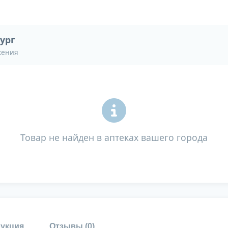
ург
жения
Товар не найден в аптеках вашего города
укция
Отзывы (
0
)