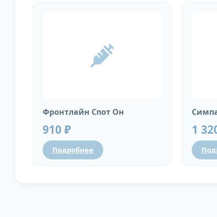
Фронтлайн Спот Он
Симпа
910 ₽
1 32
Подробнее
Под