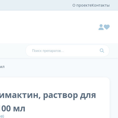
О проекте
Контакты
 мл
имактин, раствор для
100 мл
в)