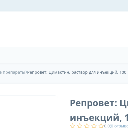
е препараты
Репровет: Цимактин, раствор для инъекций, 100
Репровет: Ц
инъекций, 
0.0
(
0
отзыво