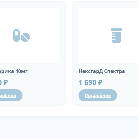
рика 40мг
НексгарД Спектра
0 ₽
1 690 ₽
робнее
Подробнее