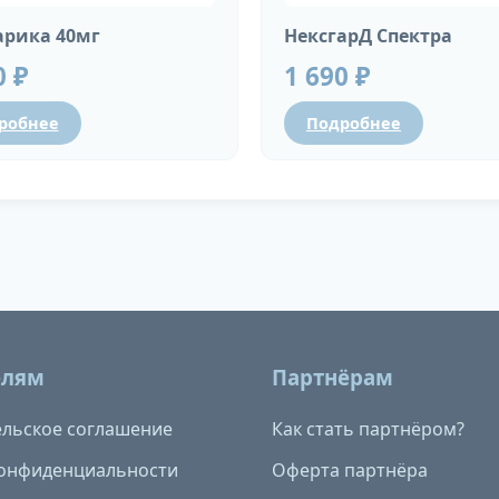
рика 40мг
НексгарД Спектра
0 ₽
1 690 ₽
робнее
Подробнее
елям
Партнёрам
льское соглашение
Как стать партнёром?
конфиденциальности
Оферта партнёра