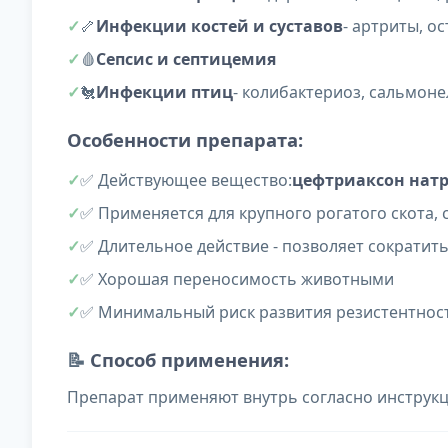
🦴
Инфекции костей и суставов
- артриты, о
🩸
Сепсис и септицемия
🐔
Инфекции птиц
- колибактериоз, сальмоне
Особенности препарата:
✅ Действующее вещество:
цефтриаксон натр
✅ Применяется для крупного рогатого скота, с
✅ Длительное действие - позволяет сократит
✅ Хорошая переносимость животными
✅ Минимальный риск развития резистентнос
📝
Способ применения:
Препарат применяют внутрь согласно инструкци