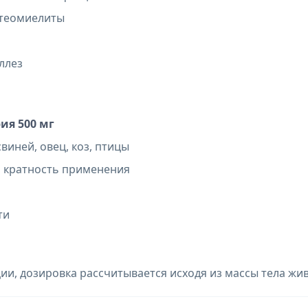
стеомиелиты
ллез
ия 500 мг
виней, овец, коз, птицы
ь кратность применения
ти
и, дозировка рассчитывается исходя из массы тела жив