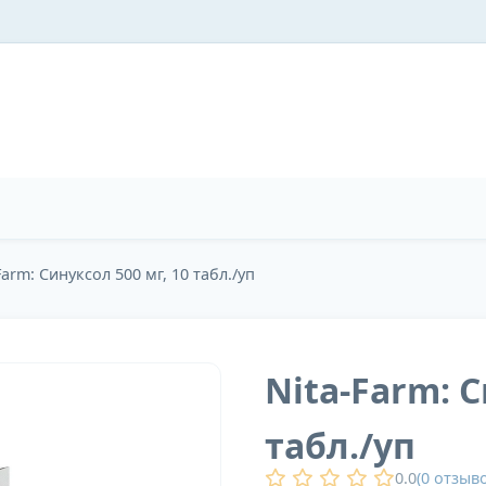
Farm: Синуксол 500 мг, 10 табл./уп
Nita-Farm: С
табл./уп
0.0
(
0
отзыво