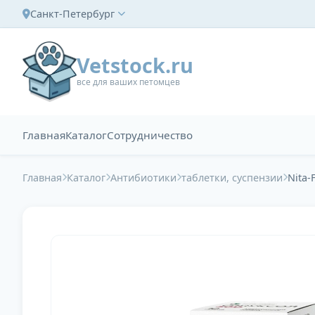
Санкт-Петербург
Vetstock.ru
все для ваших петомцев
Главная
Каталог
Сотрудничество
Главная
Каталог
Антибиотики
таблетки, суспензии
Nita-