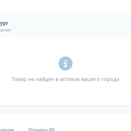
ург
жения
Товар не найден в аптеках вашего города
укция
Отзывы (
0
)