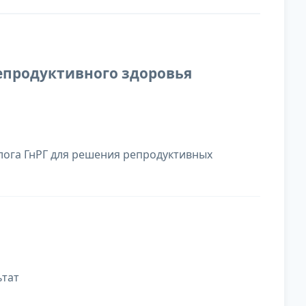
репродуктивного здоровья
ога ГнРГ для решения репродуктивных
ьтат