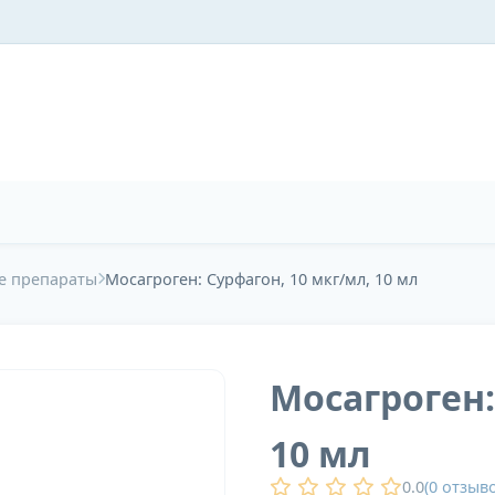
е препараты
Мосагроген: Сурфагон, 10 мкг/мл, 10 мл
Мосагроген:
10 мл
0.0
(
0
отзыво