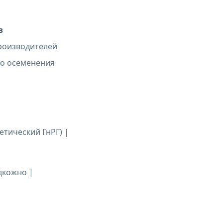
в
роизводителей
го осеменения
етический ГнРГ) |
дкожно |