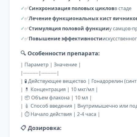
✅
Синхронизация половых циклов
в стаде
✅
Лечение функциональных кист яичнико
✅
Стимуляция половой функции
у самцов-п
✅
Повышение эффективности
искусственно
🔍
Особенности препарата:
| Параметр | Значение |
|----------|----------|
| 🧪 Действующее вещество | Гонадорелин (синт
| 💊 Концентрация | 10 мкг/мл |
| 📦 Объем флакона | 10 мл |
| 💉 Способ введения | Внутримышечно или по
| ⏱️ Начало действия | 2-4 часа |
📋
Дозировка: