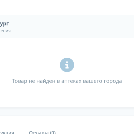
ург
жения
Товар не найден в аптеках вашего города
укция
Отзывы (
0
)