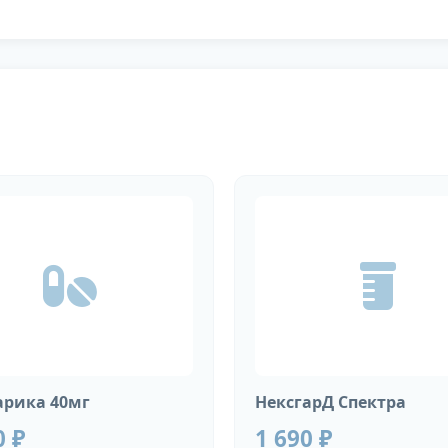
рика 40мг
НексгарД Спектра
0 ₽
1 690 ₽