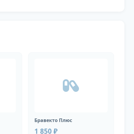
Бравекто Плюс
1 850 ₽