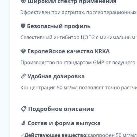
🎯
Широкий спектр применения
Эффективен при артритах, послеоперационных 
🛡️
Безопасный профиль
Селективный ингибитор ЦОГ-2 с минимальным 
💎
Европейское качество KRKA
Производство по стандартам GMP от ведущего
📏
Удобная дозировка
Концентрация 50 мг/мл позволяет точно рассч
📋
Подробное описание
🔬
Состав и форма выпуска
Действующее вещество:
карпрофен 50 мг/мл