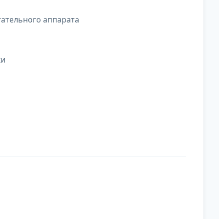
гательного аппарата
ки