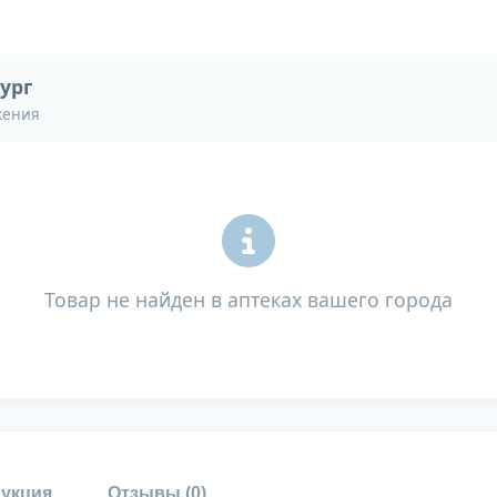
ург
жения
Товар не найден в аптеках вашего города
укция
Отзывы (
0
)