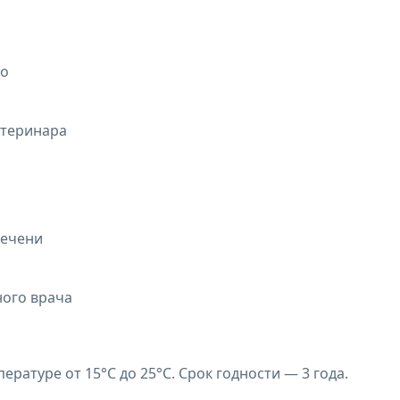
но
етеринара
печени
ного врача
ратуре от 15°С до 25°С. Срок годности — 3 года.