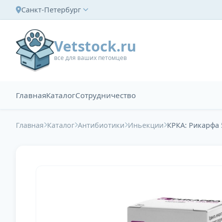
Санкт-Петербург
Vetstock.ru
все для ваших петомцев
Главная
Каталог
Сотрудничество
Главная
Каталог
Антибиотики
Иньекции
КРКА: Рикарфа 