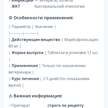
Инфекции
— энтериты, колиты
ЖКТ
бактериальной этиологии
⚙️
Особенности применения:
| Параметр | Значение |
|----------|----------|
|
Действующее вещество
| Марбофлоксацин
80 мг |
|
Форма выпуска
| Таблетки в упаковке 12 шт.
|
|
Применение
| Только по назначению
ветеринара |
|
Курс лечения
| 2-5 дней (по показаниям
врача) |
⚠️
Важная информация:
Препарат
строго по рецепту