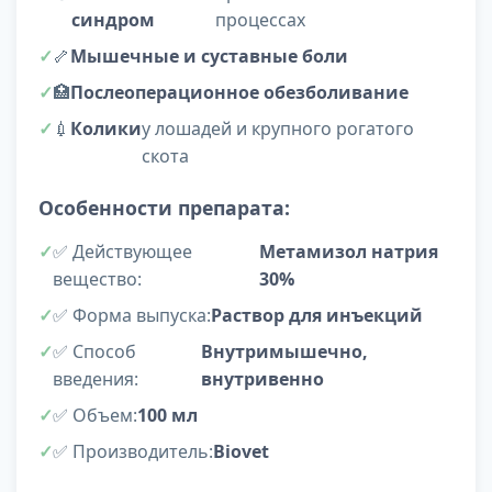
синдром
процессах
🦴
Мышечные и суставные боли
🏥
Послеоперационное обезболивание
💉
Колики
у лошадей и крупного рогатого
скота
Особенности препарата:
✅ Действующее
Метамизол натрия
вещество:
30%
✅ Форма выпуска:
Раствор для инъекций
✅ Способ
Внутримышечно,
введения:
внутривенно
✅ Объем:
100 мл
✅ Производитель:
Biovet