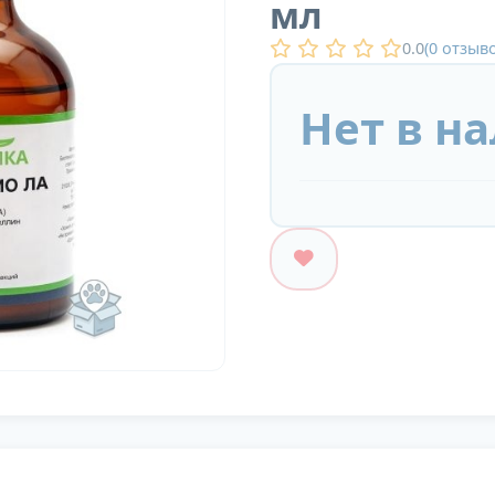
мл
0.0
(
0
отзыво
Нет в н