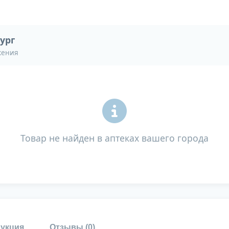
ург
жения
Товар не найден в аптеках вашего города
укция
Отзывы (
0
)