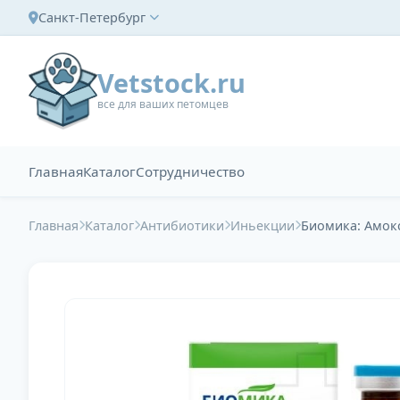
Санкт-Петербург
Vetstock.ru
все для ваших петомцев
Главная
Каталог
Сотрудничество
Главная
Каталог
Антибиотики
Иньекции
Биомика: Амокс