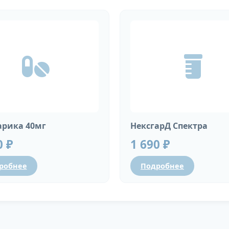
рика 40мг
НексгарД Спектра
0 ₽
1 690 ₽
робнее
Подробнее