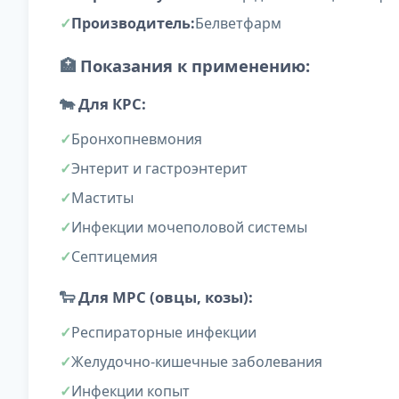
Производитель:
Белветфарм
🏥
Показания к применению:
🐄
Для КРС:
Бронхопневмония
Энтерит и гастроэнтерит
Маститы
Инфекции мочеполовой системы
Септицемия
🐑
Для МРС (овцы, козы):
Респираторные инфекции
Желудочно-кишечные заболевания
Инфекции копыт