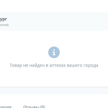
ург
жения
Товар не найден в аптеках вашего города
укция
Отзывы (
0
)