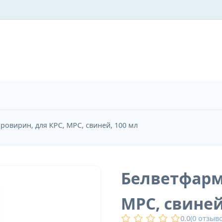
ровирин, для КРС, МРС, свиней, 100 мл
Белветфарм:
МРС, свиней
0.0
(
0
отзыво