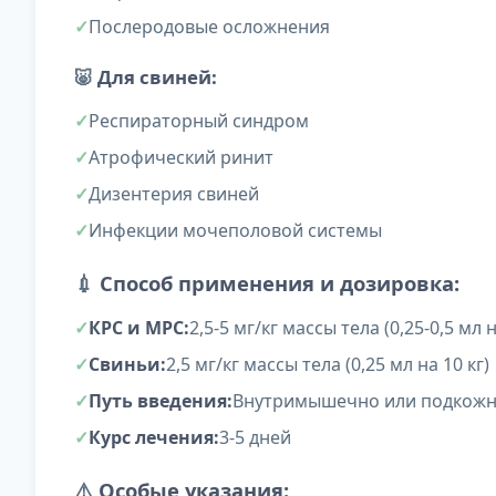
Послеродовые осложнения
🐷
Для свиней:
Респираторный синдром
Атрофический ринит
Дизентерия свиней
Инфекции мочеполовой системы
💉
Способ применения и дозировка:
КРС и МРС:
2,5-5 мг/кг массы тела (0,25-0,5 мл н
Свиньи:
2,5 мг/кг массы тела (0,25 мл на 10 кг)
Путь введения:
Внутримышечно или подкож
Курс лечения:
3-5 дней
⚠️
Особые указания: