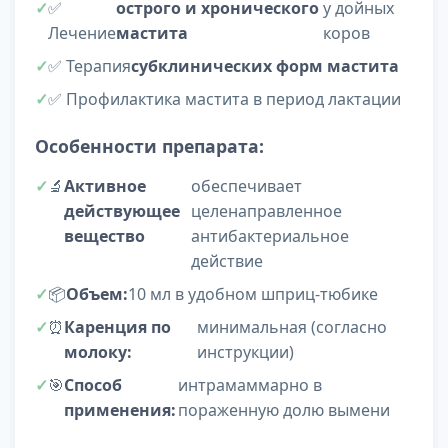
✅
острого и хронического
у дойных
Лечение
мастита
коров
✅ Терапия
субклинических форм мастита
✅ Профилактика мастита в период лактации
Особенности препарата:
🔬
Активное
обеспечивает
действующее
целенаправленное
вещество
антибактериальное
действие
📦
Объем:
10 мл в удобном шприц-тюбике
⏰
Каренция по
минимальная (согласно
молоку:
инструкции)
🎯
Способ
интрамаммарно в
применения:
пораженную долю вымени