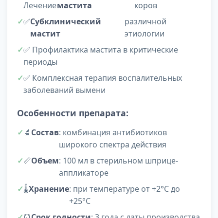
Лечение
мастита
коров
✅
Субклинический
различной
мастит
этиологии
✅ Профилактика мастита в критические
периоды
✅ Комплексная терапия воспалительных
заболеваний вымени
Особенности препарата:
🔬
Состав
: комбинация антибиотиков
широкого спектра действия
📏
Объем
: 100 мл в стерильном шприце-
аппликаторе
🌡️
Хранение
: при температуре от +2°С до
+25°С
⏰
Срок годности
: 3 года с даты производства