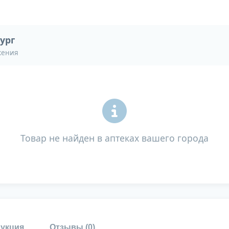
ург
жения
Товар не найден в аптеках вашего города
укция
Отзывы (
0
)