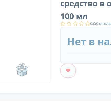
средство в 
100 мл
0.0
(
0
отзыво
Нет в н