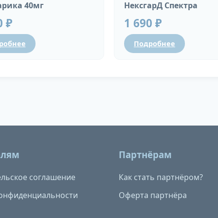
рика 40мг
НексгарД Спектра
0 ₽
1 690 ₽
робнее
Подробнее
елям
Партнёрам
льское соглашение
Как стать партнёром?
конфиденциальности
Оферта партнёра