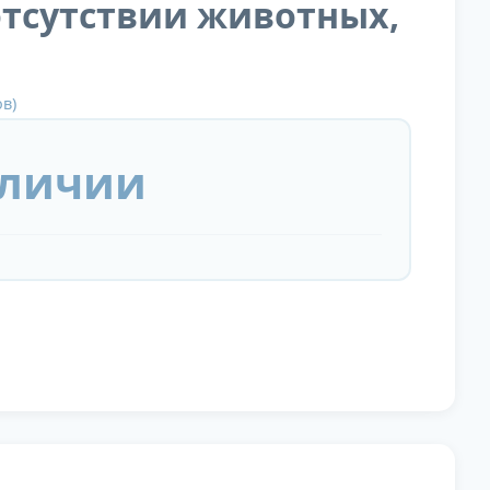
отсутствии животных,
в)
аличии