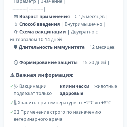
| Параметр | Значение |
|----------|----------|
| 📅
Возраст применения
| С 1,5 месяцев |
| 💉
Способ введения
| Внутримышечно |
| 🔄
Схема вакцинации
| Двукратно с
интервалом 10-14 дней |
| 🛡️
Длительность иммунитета
| 12 месяцев
|
| ⏱️
Формирование защиты
| 15-20 дней |
⚠️ Важная информация:
🩺 Вакцинации
клинически
животные
подлежат только
здоровые
🌡️ Хранить при температуре от +2°C до +8°C
👨‍⚕️ Применение строго по назначению
ветеринарного врача