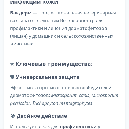
инфекций кожи
Вакдерм
— профессиональная ветеринарная
вакцина от компании Ветзвероцентр для
профилактики и лечения дерматофитозов
(лишая) у домашних и сельскохозяйственных
животных.
⭐
Ключевые преимущества:
🛡️
Универсальная защита
Эффективна против основных возбудителей
дерматофитозов:
Microsporum canis
,
Microsporum
persicolor
,
Trichophyton mentagrophytes
🎯
Двойное действие
Используется как для
профилактики
у