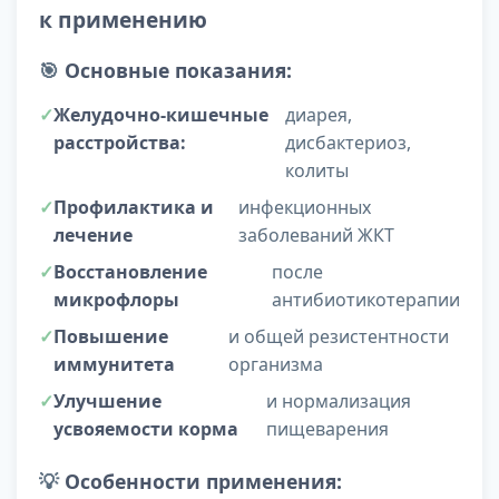
к применению
🎯
Основные показания:
Желудочно-кишечные
диарея,
расстройства:
дисбактериоз,
колиты
Профилактика и
инфекционных
лечение
заболеваний ЖКТ
Восстановление
после
микрофлоры
антибиотикотерапии
Повышение
и общей резистентности
иммунитета
организма
Улучшение
и нормализация
усвояемости корма
пищеварения
💡
Особенности применения: