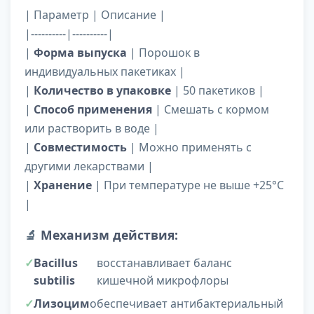
| Параметр | Описание |
|----------|----------|
|
Форма выпуска
| Порошок в
индивидуальных пакетиках |
|
Количество в упаковке
| 50 пакетиков |
|
Способ применения
| Смешать с кормом
или растворить в воде |
|
Совместимость
| Можно применять с
другими лекарствами |
|
Хранение
| При температуре не выше +25°C
|
🔬
Механизм действия:
Bacillus
восстанавливает баланс
subtilis
кишечной микрофлоры
Лизоцим
обеспечивает антибактериальный