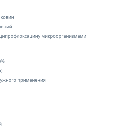
аковин
нений
к ципрофлоксацину микроорганизмами
3%
я)
ружного применения
й