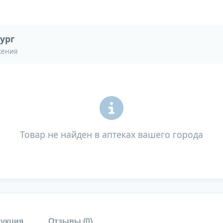
ург
жения
Товар не найден в аптеках вашего города
укция
Отзывы (
0
)