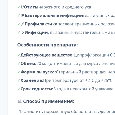
👂
Отиты
наружного и среднего уха
🦠
Бактериальные инфекции
глаз и ушных р
🩹
Профилактика
послеоперационных ослож
🔬
Инфекции
, вызванные чувствительными 
Особенности препарата:
Действующее вещество:
Ципрофлоксацин 0,
Объем:
20 мл (оптимальный для курса лечени
Форма выпуска:
Стерильный раствор для на
Хранение:
При температуре от +2°C до +25°C
Срок годности:
3 года в невскрытой упаковке
📊
Способ применения:
Очистить пораженную область от выделени