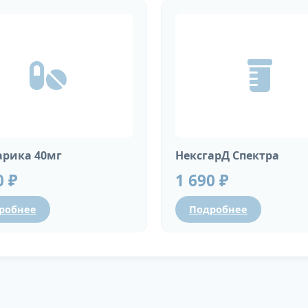
рика 40мг
НексгарД Спектра
0 ₽
1 690 ₽
робнее
Подробнее