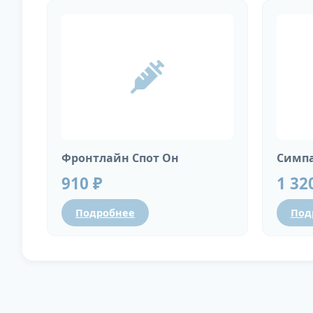
Фронтлайн Спот Он
Симпа
910 ₽
1 32
Подробнее
Под