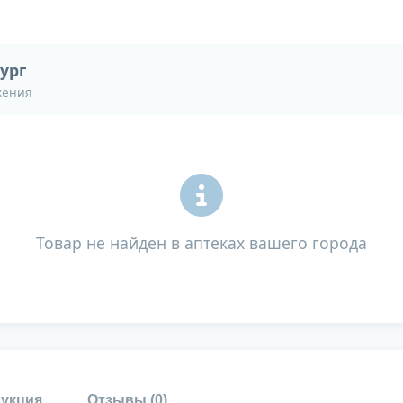
ург
жения
Товар не найден в аптеках вашего города
укция
Отзывы (
0
)