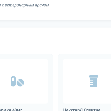
я с ветеринарным врачом
рика 40мг
НексгарД Спектра