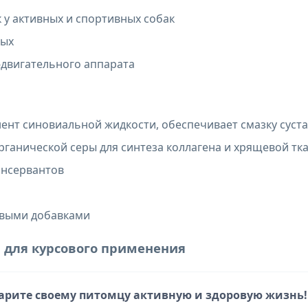
 у активных и спортивных собак
ных
-двигательного аппарата
ент синовиальной жидкости, обеспечивает смазку суст
органической серы для синтеза коллагена и хрящевой тк
онсервантов
овыми добавками
а для курсового применения
дарите своему питомцу активную и здоровую жизнь!