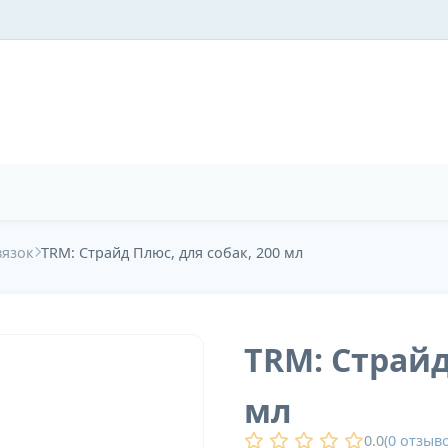
вязок
TRM: Страйд Плюс, для собак, 200 мл
TRM: Страйд
мл
0.0
(
0
отзыво