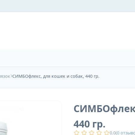
вязок
СИМБОфлекс, для кошек и собак, 440 гр.
СИМБОфлекс
440 гр.
0.0
(
0
отзыво