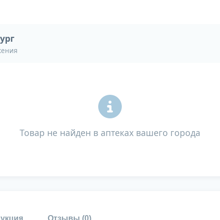
ург
жения
Товар не найден в аптеках вашего города
укция
Отзывы (
0
)