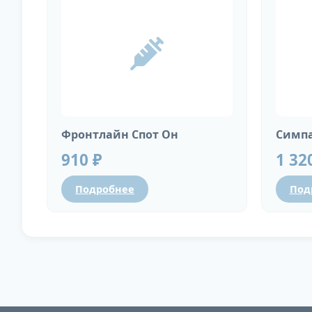
Фронтлайн Спот Он
Симпа
910 ₽
1 32
Подробнее
Под