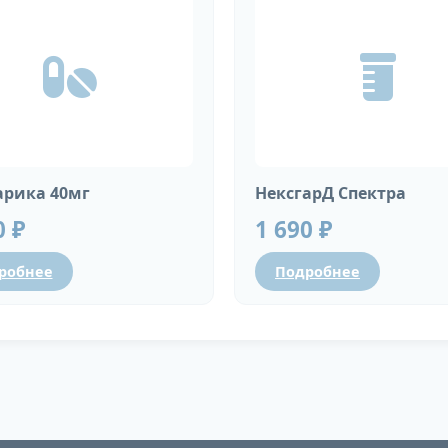
рика 40мг
НексгарД Спектра
0 ₽
1 690 ₽
робнее
Подробнее