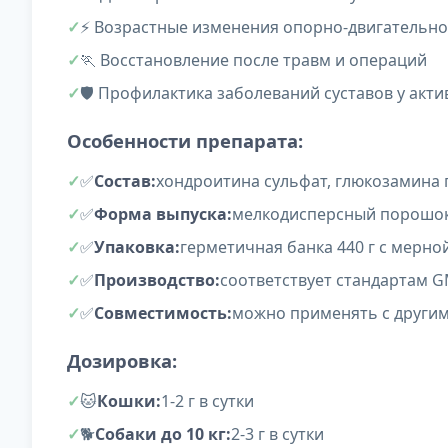
⚡ Возрастные изменения опорно-двигательно
🏃 Восстановление после травм и операций
🛡️ Профилактика заболеваний суставов у ак
Особенности препарата:
✅
Состав:
хондроитина сульфат, глюкозамина 
✅
Форма выпуска:
мелкодисперсный порошок
✅
Упаковка:
герметичная банка 440 г с мерно
✅
Производство:
соответствует стандартам 
✅
Совместимость:
можно применять с други
Дозировка:
🐱
Кошки:
1-2 г в сутки
🐕
Собаки до 10 кг:
2-3 г в сутки