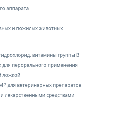
го аппарата
тивных и пожилых животных
гидрохлорид, витамины группы B
 для перорального применения
й ложкой
GMP для ветеринарных препаратов
ми лекарственными средствами