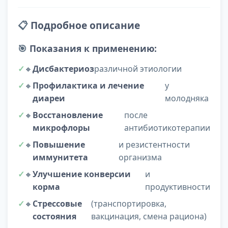
📋
Подробное описание
🎯
Показания к применению:
🔸
Дисбактериоз
различной этиологии
🔸
Профилактика и лечение
у
диареи
молодняка
🔸
Восстановление
после
микрофлоры
антибиотикотерапии
🔸
Повышение
и резистентности
иммунитета
организма
🔸
Улучшение конверсии
и
корма
продуктивности
🔸
Стрессовые
(транспортировка,
состояния
вакцинация, смена рациона)