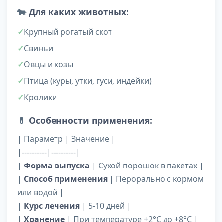
🐄
Для каких животных:
Крупный рогатый скот
Свиньи
Овцы и козы
Птица (куры, утки, гуси, индейки)
Кролики
💊
Особенности применения:
| Параметр | Значение |
|----------|----------|
|
Форма выпуска
| Сухой порошок в пакетах |
|
Способ применения
| Перорально с кормом
или водой |
|
Курс лечения
| 5-10 дней |
|
Хранение
| При температуре +2°С до +8°С |