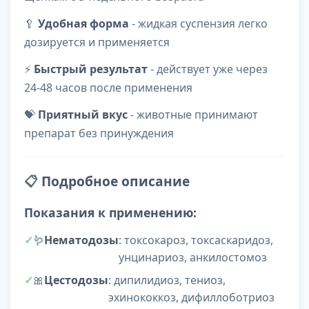
🥄
Удобная форма
- жидкая суспензия легко
дозируется и применяется
⚡
Быстрый результат
- действует уже через
24-48 часов после применения
💝
Приятный вкус
- животные принимают
препарат без принуждения
📋
Подробное описание
Показания к применению:
🪱
Нематодозы
: токсокароз, токсаскаридоз,
унцинариоз, анкилостомоз
🎀
Цестодозы
: дипилидиоз, тениоз,
эхинококкоз, дифиллоботриоз