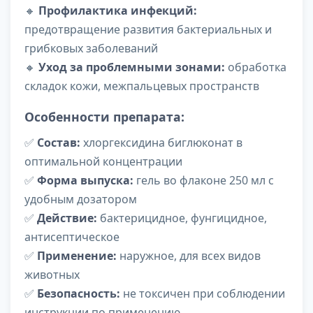
🔸
Профилактика инфекций:
предотвращение развития бактериальных и
грибковых заболеваний
🔸
Уход за проблемными зонами:
обработка
складок кожи, межпальцевых пространств
Особенности препарата:
✅
Состав:
хлоргексидина биглюконат в
оптимальной концентрации
✅
Форма выпуска:
гель во флаконе 250 мл с
удобным дозатором
✅
Действие:
бактерицидное, фунгицидное,
антисептическое
✅
Применение:
наружное, для всех видов
животных
✅
Безопасность:
не токсичен при соблюдении
инструкции по применению