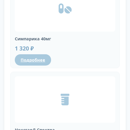
Симпарика 40мг
1 320 ₽
Подробнее
НексгарД Спектра