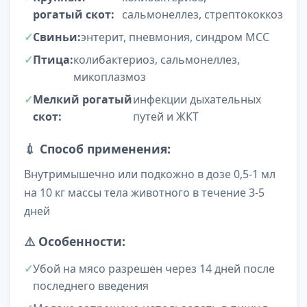
рогатый скот:
сальмонеллез, стрептококкоз
Свиньи:
энтерит, пневмония, синдром МСС
Птица:
колибактериоз, сальмонеллез,
микоплазмоз
Мелкий рогатый
инфекции дыхательных
скот:
путей и ЖКТ
💉
Способ применения:
Внутримышечно или подкожно в дозе 0,5-1 мл
на 10 кг массы тела животного в течение 3-5
дней
⚠️
Особенности:
Убой на мясо разрешен через 14 дней после
последнего введения