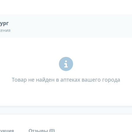
ург
жения
Товар не найден в аптеках вашего города
укция
Отзывы (
0
)