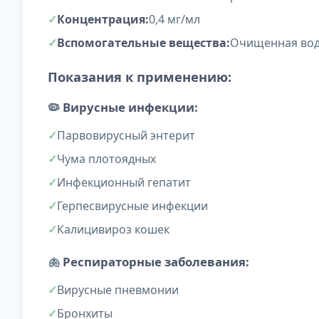
Концентрация:
0,4 мг/мл
Вспомогательные вещества:
Очищенная во
Показания к применению:
🦠
Вирусные инфекции:
Парвовирусный энтерит
Чума плотоядных
Инфекционный гепатит
Герпесвирусные инфекции
Калицивироз кошек
🫁
Респираторные заболевания:
Вирусные пневмонии
Бронхиты