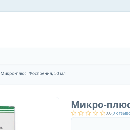
Микро-плюс: Фоспренил, 50 мл
Микро-плюс
0.0
(
0
отзыво