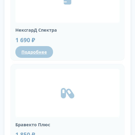
НексгарД Спектра
1 690 ₽
Подробнее
Бравекто Плюс
1 850 ₽