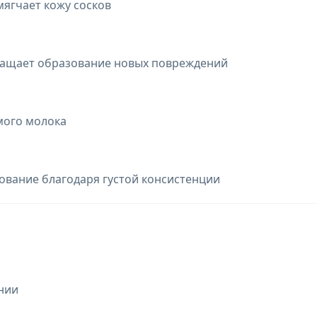
мягчает кожу сосков
ращает образование новых повреждений
мого молока
ование благодаря густой консистенции
нии