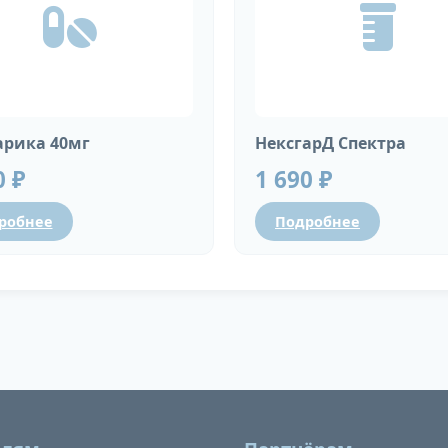
рика 40мг
НексгарД Спектра
0 ₽
1 690 ₽
робнее
Подробнее