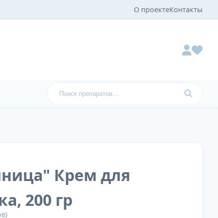
О проекте
Контакты
нница" Крем для
а, 200 гр
в)