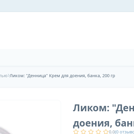
стью
Ликом: "Денница" Крем для доения, банка, 200 гр
Ликом: "Де
доения, банк
0.0
(
0
отзыво