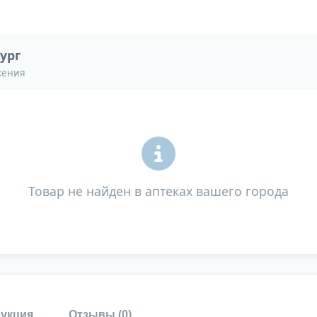
ург
жения
Товар не найден в аптеках вашего города
укция
Отзывы (
0
)