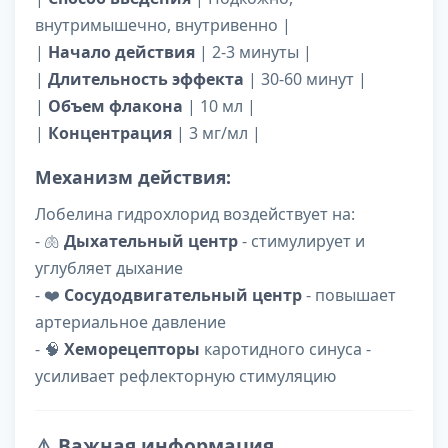
внутримышечно, внутривенно |
|
Начало действия
| 2-3 минуты |
|
Длительность эффекта
| 30-60 минут |
|
Объем флакона
| 10 мл |
|
Концентрация
| 3 мг/мл |
Механизм действия:
Лобелина гидрохлорид воздействует на:
- 🫁
Дыхательный центр
- стимулирует и
углубляет дыхание
- ❤️
Сосудодвигательный центр
- повышает
артериальное давление
- 🧠
Хеморецепторы
каротидного синуса -
усиливает рефлекторную стимуляцию
⚠️
Важная информация