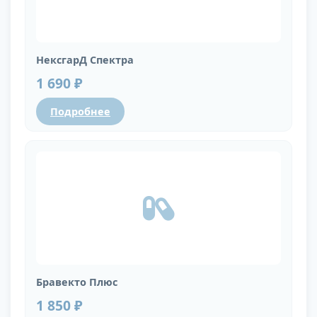
НексгарД Спектра
1 690 ₽
Подробнее
Бравекто Плюс
1 850 ₽