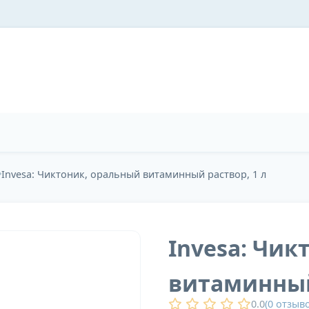
Invesa: Чиктоник, оральный витаминный раствор, 1 л
Invesa: Чик
витаминный
0.0
(
0
отзыво