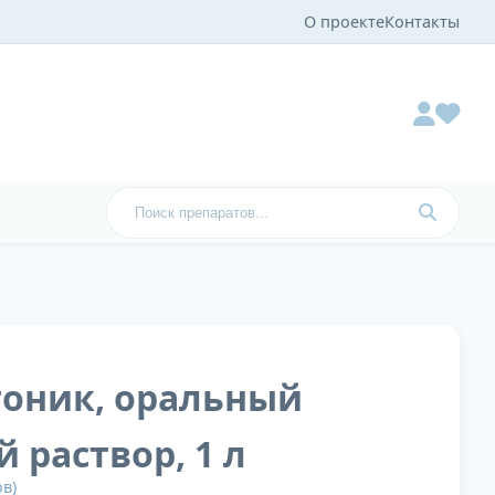
О проекте
Контакты
тоник, оральный
 раствор, 1 л
в)