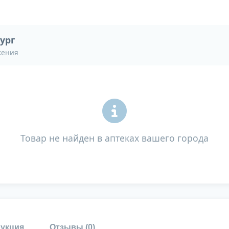
ург
жения
Товар не найден в аптеках вашего города
укция
Отзывы (
0
)