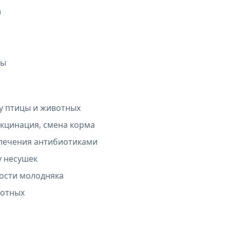
)
ты
у птицы и животных
акцинация, смена корма
 лечения антибиотиками
у несушек
ости молодняка
вотных