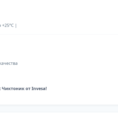
 +25°C |
качества
 Чиктоник от Invesa!