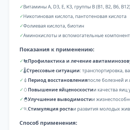
Витамины A, D3, E, K3, группы B (B1, B2, B6, B12
Никотиновая кислота, пантотеновая кислота
Фолиевая кислота, биотин
Аминокислоты и вспомогательные компонен
Показания к применению:
🐔
Профилактика и лечение авитаминозов
🌡️
Стрессовые ситуации
: транспортировка, в
💉
Период восстановления
после болезней и
🥚
Повышение яйценоскости
и качества яиц 
🐣
Улучшение выводимости
и жизнеспособн
🏃
Стимуляция роста
и развития молодых жи
Способ применения: