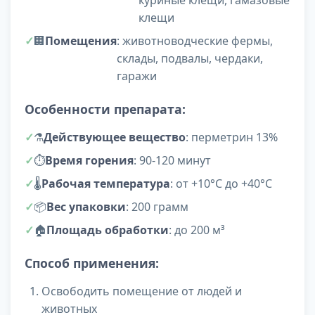
куриные клещи, гамазовые
клещи
🏢
Помещения
: животноводческие фермы,
склады, подвалы, чердаки,
гаражи
Особенности препарата:
⚗️
Действующее вещество
: перметрин 13%
⏱️
Время горения
: 90-120 минут
🌡️
Рабочая температура
: от +10°С до +40°С
📦
Вес упаковки
: 200 грамм
🏠
Площадь обработки
: до 200 м³
Способ применения:
Освободить помещение от людей и
животных