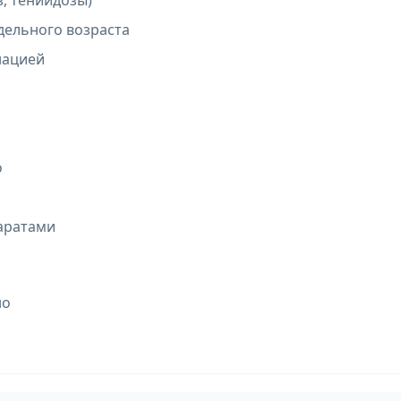
, тениидозы)
дельного возраста
нацией
о
аратами
но