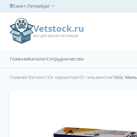
Санкт-Петербург
Vetstock.ru
все для ваших петомцев
Главная
Каталог
Сотрудничество
Главная
Каталог
От паразитов
От гельминтов
GiGi: Миль