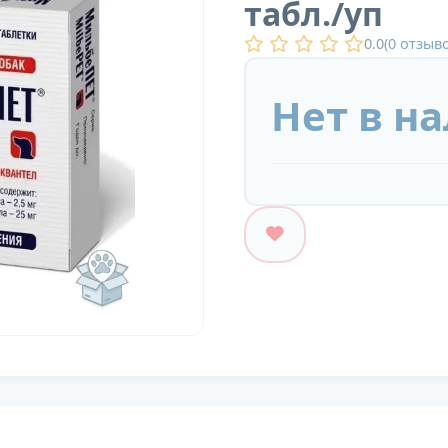
табл./уп
0.0
(
0
отзыво
Нет в н