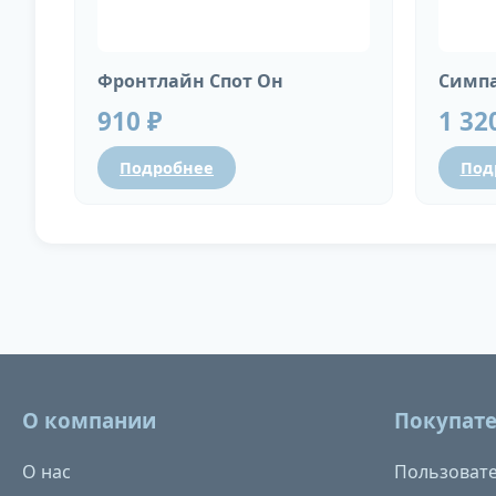
Фронтлайн Спот Он
Симпа
910 ₽
1 32
Подробнее
Под
О компании
Покупат
О нас
Пользовате