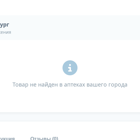
ург
жения
Товар не найден в аптеках вашего города
укция
Отзывы (
0
)