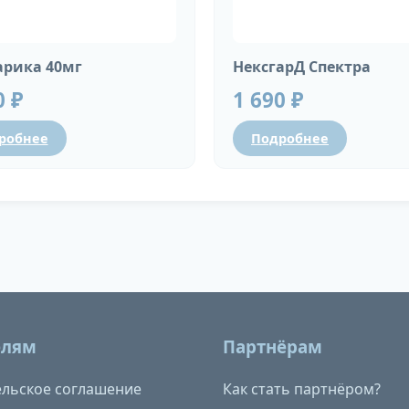
рика 40мг
НексгарД Спектра
0 ₽
1 690 ₽
робнее
Подробнее
елям
Партнёрам
льское соглашение
Как стать партнёром?