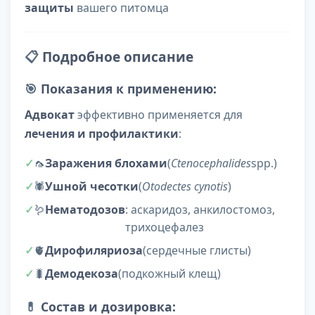
защиты
вашего питомца
📋
Подробное описание
🎯
Показания к применению:
Адвокат
эффективно применяется для
лечения и профилактики
:
🦟
Заражения блохами
(
Ctenocephalides
spp.)
🕷️
Ушной чесотки
(
Otodectes cynotis
)
🪱
Нематодозов
: аскаридоз, анкилостомоз,
трихоцефалез
🫀
Дирофиляриоза
(сердечные глисты)
🐛
Демодекоза
(подкожный клещ)
💊
Состав и дозировка: