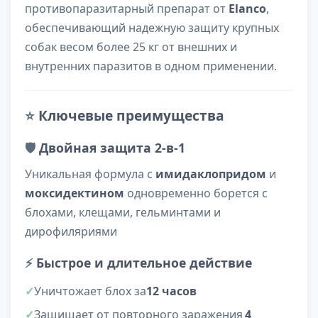
противопаразитарный препарат от
Elanco
,
обеспечивающий надежную защиту крупных
собак весом более 25 кг от внешних и
внутренних паразитов в одном применении.
⭐
Ключевые преимущества
🛡️
Двойная защита 2-в-1
Уникальная формула с
имидаклопридом
и
моксидектином
одновременно борется с
блохами, клещами, гельминтами и
дирофиляриями
⚡
Быстрое и длительное действие
Уничтожает блох за
12 часов
Защищает от повторного заражения
4