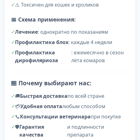
⚠️ Токсичен для кошек и кроликов
📅
Схема применения:
Лечение
: однократно по показаниям
Профилактика блох
: каждые 4 недели
Профилактика
: ежемесячно в сезон
дирофиляриоза
лёта комаров
🏪
Почему выбирают нас:
🚚
Быстрая доставка
по всей стране
💳
Удобная оплата
любым способом
📞
Консультации ветеринара
при покупке
🛡️
Гарантия
и подлинности
качества
препарата