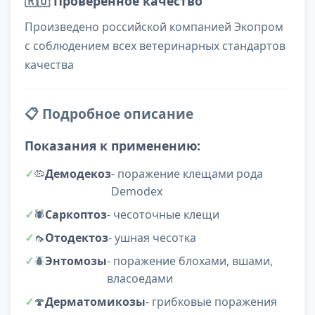
🇷🇺
Проверенное качество
Произведено российской компанией Экопром
с соблюдением всех ветеринарных стандартов
качества
📋 Подробное описание
Показания к применению:
🦠
Демодекоз
- поражение клещами рода
Demodex
🕷️
Саркоптоз
- чесоточные клещи
🦟
Отодектоз
- ушная чесотка
🪲
Энтомозы
- поражение блохами, вшами,
власоедами
🍄
Дерматомикозы
- грибковые поражения