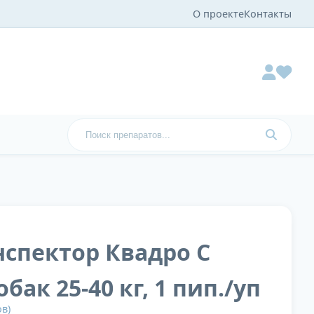
О проекте
Контакты
нспектор Квадро С
бак 25-40 кг, 1 пип./уп
в)