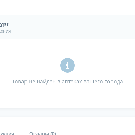
ург
жения
Товар не найден в аптеках вашего города
укция
Отзывы (
0
)