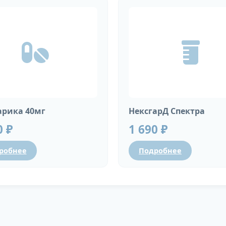
рика 40мг
НексгарД Спектра
0 ₽
1 690 ₽
робнее
Подробнее