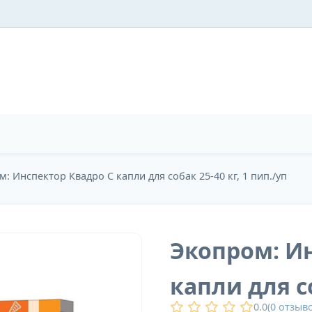
: Инспектор Квадро С капли для собак 25-40 кг, 1 пип./уп
Экопром: И
капли для со
0.0
(
0
отзыво