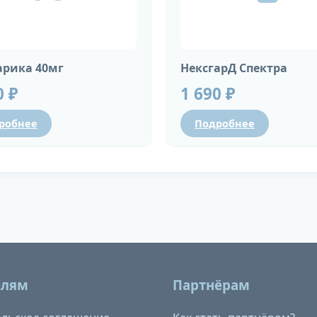
рика 40мг
НексгарД Спектра
0 ₽
1 690 ₽
робнее
Подробнее
елям
Партнёрам