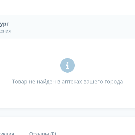
ург
жения
Товар не найден в аптеках вашего города
укция
Отзывы (
0
)