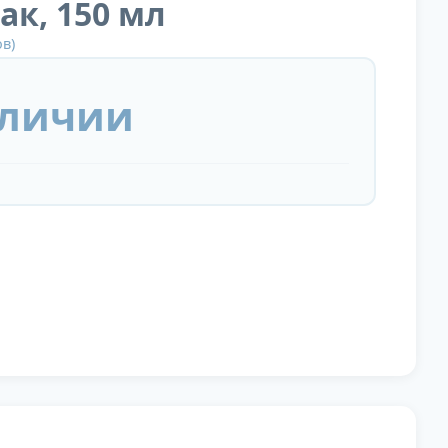
ак, 150 мл
в)
аличии