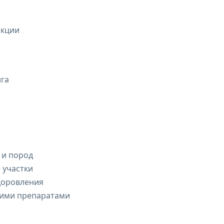
екции
нга
 и пород
 участки
доровления
гими препаратами