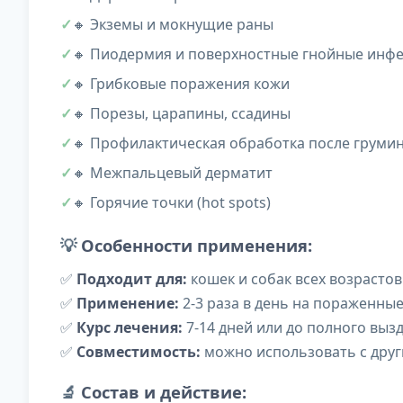
🔸 Экземы и мокнущие раны
🔸 Пиодермия и поверхностные гнойные инф
🔸 Грибковые поражения кожи
🔸 Порезы, царапины, ссадины
🔸 Профилактическая обработка после груми
🔸 Межпальцевый дерматит
🔸 Горячие точки (hot spots)
💡
Особенности применения:
✅
Подходит для:
кошек и собак всех возрастов
✅
Применение:
2-3 раза в день на пораженные
✅
Курс лечения:
7-14 дней или до полного выз
✅
Совместимость:
можно использовать с дру
🔬
Состав и действие: