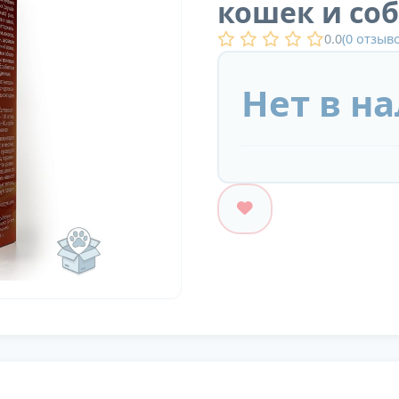
кошек и соб
0.0
(
0
отзыво
Нет в н