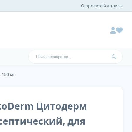
О проекте
Контакты
 150 мл
itoDerm Цитодерм
септический, для