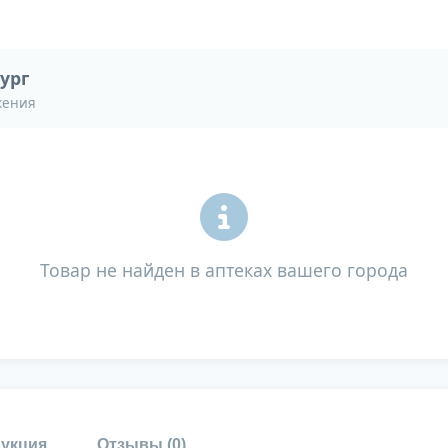
ург
жения
Товар не найден в аптеках вашего города
укция
Отзывы (
0
)