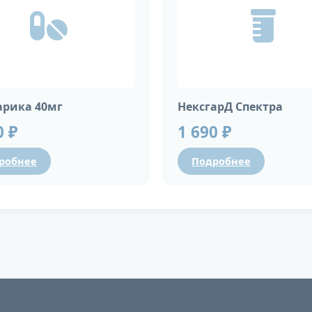
рика 40мг
НексгарД Спектра
0 ₽
1 690 ₽
робнее
Подробнее