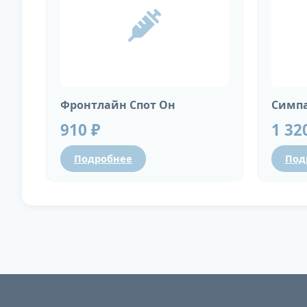
Фронтлайн Спот Он
Симпа
910 ₽
1 32
Подробнее
Под