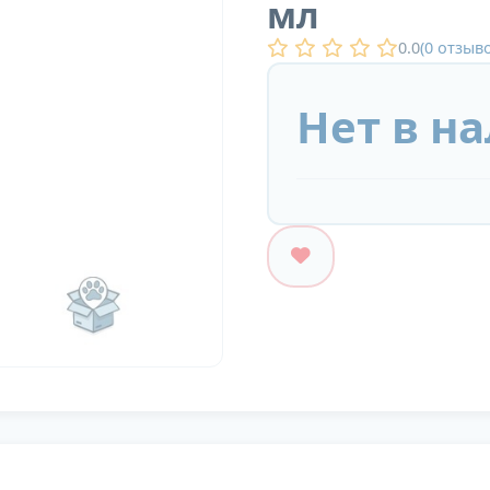
мл
0.0
(
0
отзыво
Нет в н