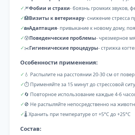
🎆
Фобии и страхи
- боязнь громких звуков, 
🏥
Визиты к ветеринару
- снижение стресса 
🏡
Адаптация
- привыкание к новому дому, п
😰
Поведенческие проблемы
- чрезмерное мя
✂️
Гигиенические процедуры
- стрижка когте
Особенности применения:
💧 Распылите на расстоянии 20-30 см от пове
⏱️ Применяйте за 15 минут до стрессовой сит
🔄 Повторное использование каждые 4-6 час
🚫 Не распыляйте непосредственно на живот
🌡️ Хранить при температуре от +5°C до +25°C
Состав: