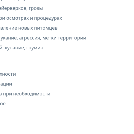
фейерверков, грозы
при осмотрах и процедурах
оявление новых питомцев
укание, агрессия, метки территории
й, купание, груминг
рхности
уации
ов при необходимости
ное