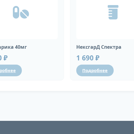
рика 40мг
НексгарД Спектра
0 ₽
1 690 ₽
робнее
Подробнее