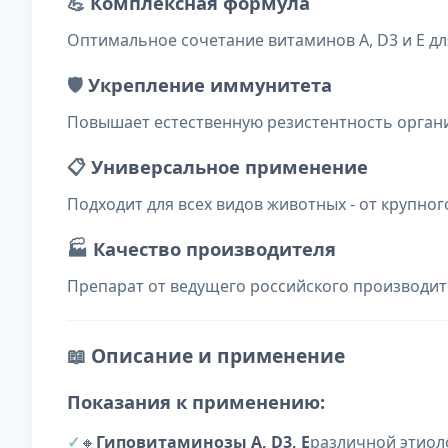
💪
Комплексная формула
Оптимальное сочетание витаминов A, D3 и E д
🛡️
Укрепление иммунитета
Повышает естественную резистентность орган
📋
Универсальное применение
Подходит для всех видов животных - от крупно
🏭
Качество производителя
Препарат от ведущего российского производит
📖
Описание и применение
Показания к применению:
🔸
Гиповитаминозы A, D3, E
различной этиол