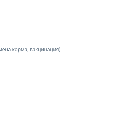
и
мена корма, вакцинация)