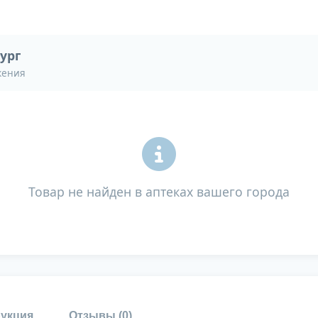
ург
жения
Товар не найден в аптеках вашего города
укция
Отзывы (
0
)