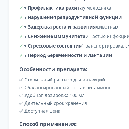
🔸
Профилактика рахита
у молодняка
🔸
Нарушения репродуктивной функции
🔸
Задержка роста и развития
животных
🔸
Снижение иммунитета
и частые инфекци
🔸
Стрессовые состояния
(транспортировка, с
🔸
Период беременности и лактации
Особенности препарата:
✅ Стерильный раствор для инъекций
✅ Сбалансированный состав витаминов
✅ Удобная дозировка 100 мл
✅ Длительный срок хранения
✅ Доступная цена
Способ применения: