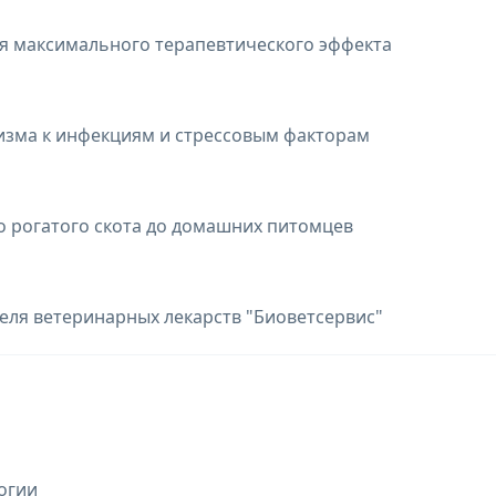
ля максимального терапевтического эффекта
изма к инфекциям и стрессовым факторам
го рогатого скота до домашних питомцев
еля ветеринарных лекарств "Биоветсервис"
огии