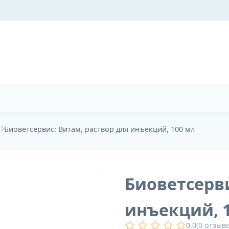
ы
Биоветсервис: Витам, раствор для инъекций, 100 мл
Биоветсерви
инъекций, 
0.0
(
0
отзыво