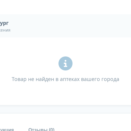
ург
жения
Товар не найден в аптеках вашего города
укция
Отзывы (
0
)