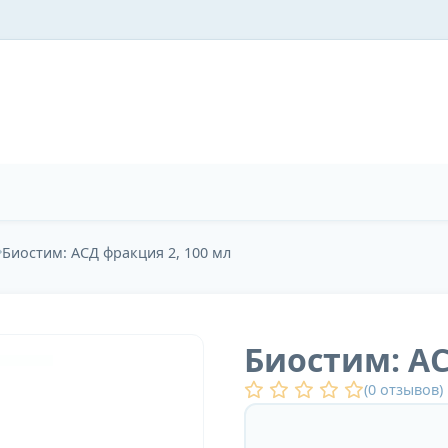
Биостим: АСД фракция 2, 100 мл
Биостим: АС
(
0
отзывов)