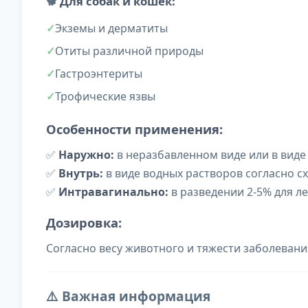
🐕
Для собак и кошек:
Экземы и дерматиты
Отиты различной природы
Гастроэнтериты
Трофические язвы
Особенности применения:
✅
Наружно:
в неразбавленном виде или в виде
✅
Внутрь:
в виде водных растворов согласно с
✅
Интравагинально:
в разведении 2-5% для л
Дозировка:
Согласно весу животного и тяжести заболевания -
⚠️ Важная информация