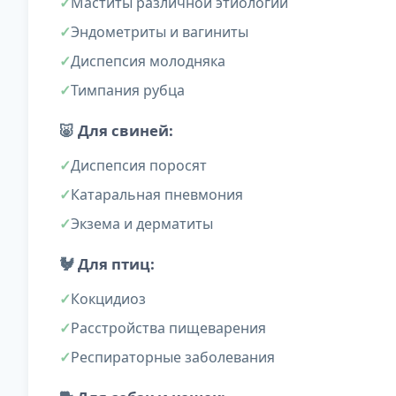
Маститы различной этиологии
Эндометриты и вагиниты
Диспепсия молодняка
Тимпания рубца
🐷
Для свиней:
Диспепсия поросят
Катаральная пневмония
Экзема и дерматиты
🐓
Для птиц:
Кокцидиоз
Расстройства пищеварения
Респираторные заболевания