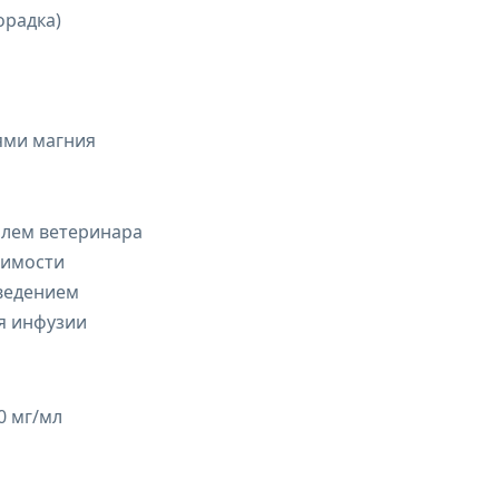
орадка)
ями магния
лем ветеринара
димости
ведением
я инфузии
0 мг/мл