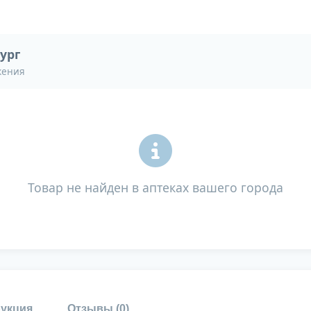
ург
жения
Товар не найден в аптеках вашего города
укция
Отзывы (
0
)