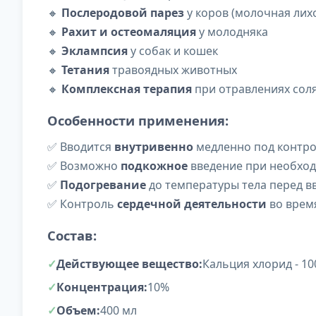
🔸
Послеродовой парез
у коров (молочная лих
🔸
Рахит и остеомаляция
у молодняка
🔸
Эклампсия
у собак и кошек
🔸
Тетания
травоядных животных
🔸
Комплексная терапия
при отравлениях сол
Особенности применения:
✅ Вводится
внутривенно
медленно под контро
✅ Возможно
подкожное
введение при необхо
✅
Подогревание
до температуры тела перед в
✅ Контроль
сердечной деятельности
во врем
Состав:
Действующее вещество:
Кальция хлорид - 10
Концентрация:
10%
Объем:
400 мл