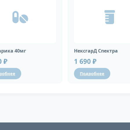
рика 40мг
НексгарД Спектра
0 ₽
1 690 ₽
робнее
Подробнее