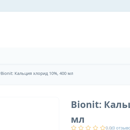
Bionit: Кальция хлорид 10%, 400 мл
Bionit: Кал
мл
0.0
(
0
отзыво