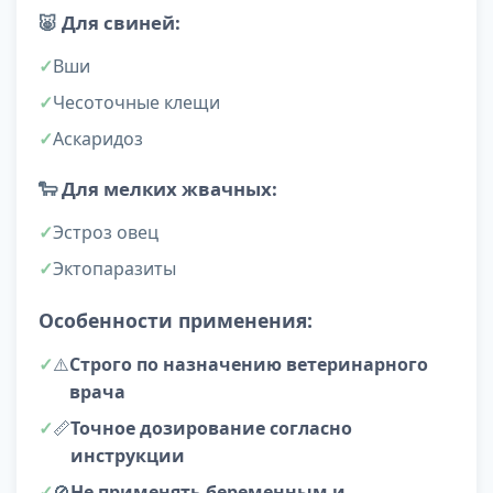
🐷
Для свиней:
Вши
Чесоточные клещи
Аскаридоз
🐑
Для мелких жвачных:
Эстроз овец
Эктопаразиты
Особенности применения:
⚠️
Строго по назначению ветеринарного
врача
📏
Точное дозирование согласно
инструкции
🚫
Не применять беременным и