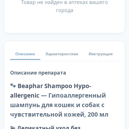
Товар не найден в аптеках вашего
города
Описание
Характеристики
Инструкция
От
Описание препарата
🐾
Beaphar Shampoo Hypo-
allergenic
— Гипоаллергенный
шампунь для кошек и собак с
чувствительной кожей, 200 мл
💫
Деликатный уход без