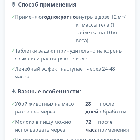
💊
Способ применения:
Применяют
однократно
внутрь в дозе 12 мг/
кг массы тела (1
таблетка на 10 кг
веса)
Таблетки задают принудительно на корень
языка или растворяют в воде
Лечебный эффект наступает через 24-48
часов
⚠️
Важные особенности:
Убой животных на мясо
28
после
разрешён через
дней
обработки
Молоко в пищу можно
72
после
использовать через
часа
применения