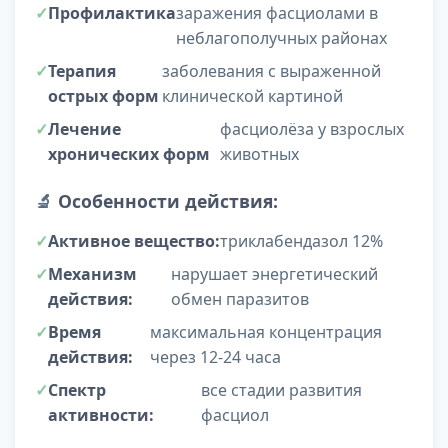
Профилактика
заражения фасциолами в
неблагополучных районах
Терапия
заболевания с выраженной
острых форм
клинической картиной
Лечение
фасциолёза у взрослых
хронических форм
животных
🔬
Особенности действия:
Активное вещество:
триклабендазол 12%
Механизм
нарушает энергетический
действия:
обмен паразитов
Время
максимальная концентрация
действия:
через 12-24 часа
Спектр
все стадии развития
активности:
фасциол