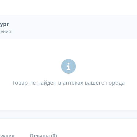
ург
жения
Товар не найден в аптеках вашего города
укция
Отзывы (
0
)