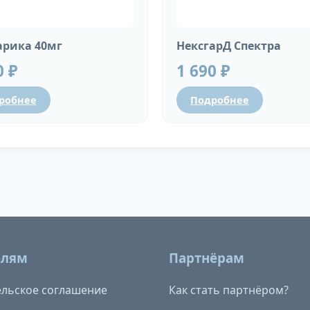
рика 40мг
НексгарД Спектра
0 ₽
1 690 ₽
робнее
Подробнее
елям
Партнёрам
льское соглашение
Как стать партнёром?