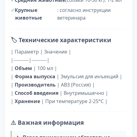
Средние животные
(собаки 10-30 кг): 1-2 мл
Крупные
: согласно инструкции
животные
ветеринара
🏷️
Технические характеристики
| Параметр | Значение |
|----------|----------|
|
Объем
| 100 мл |
|
Форма выпуска
| Эмульсия для инъекций |
|
Производитель
| АВЗ (Россия) |
|
Способ введения
| Внутримышечно |
|
Хранение
| При температуре 2-25°C |
⚠️
Важная информация