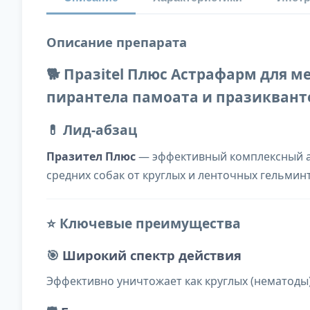
Описание препарата
🐕 Празitel Плюс Астрафарм для м
пирантела памоата и празиквант
💊 Лид-абзац
Празител Плюс
— эффективный комплексный а
средних собак от круглых и ленточных гельмин
⭐ Ключевые преимущества
🎯
Широкий спектр действия
Эффективно уничтожает как круглых (нематоды)