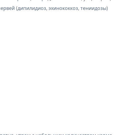
ервей (дипилидиоз, эхинококкоз, тениидозы)