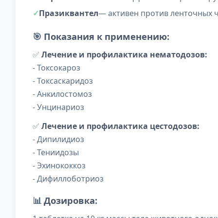
Празиквантел
— активен против ленточных ч
🎯
Показания к применению:
✅
Лечение и профилактика нематодозов:
- Токсокароз
- Токсаскаридоз
- Анкилостомоз
- Унцинариоз
✅
Лечение и профилактика цестодозов:
- Дипилидиоз
- Тениидозы
- Эхинококкоз
- Дифиллоботриоз
📊
Дозировка: