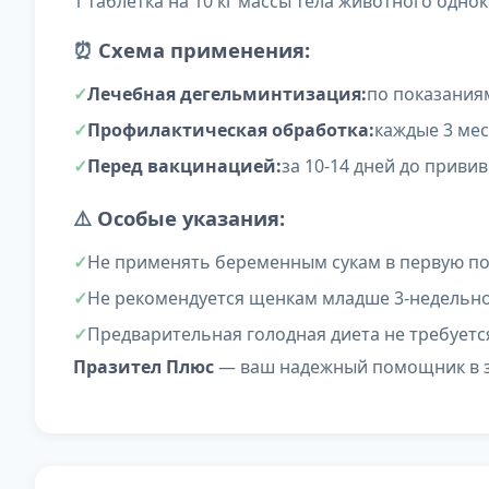
1 таблетка на 10 кг массы тела животного одн
⏰
Схема применения:
Лечебная дегельминтизация:
по показания
Профилактическая обработка:
каждые 3 ме
Перед вакцинацией:
за 10-14 дней до приви
⚠️
Особые указания:
Не применять беременным сукам в первую п
Не рекомендуется щенкам младше 3-недельно
Предварительная голодная диета не требуетс
Празител Плюс
— ваш надежный помощник в за