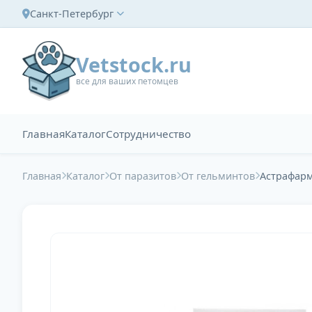
Санкт-Петербург
Vetstock.ru
все для ваших петомцев
Главная
Каталог
Сотрудничество
Главная
Каталог
От паразитов
От гельминтов
Астрафарм