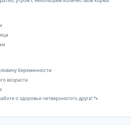
ократно, утром с небольшим количеством корма
м
сяца
вки
оловину беременности
го возраста
я
боте о здоровье четвероногого друга! 🐾