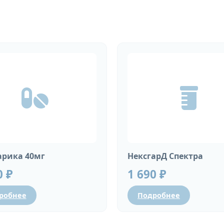
рика 40мг
НексгарД Спектра
0 ₽
1 690 ₽
робнее
Подробнее