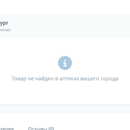
ург
жения
Товар не найден в аптеках вашего города
укция
Отзывы (
0
)