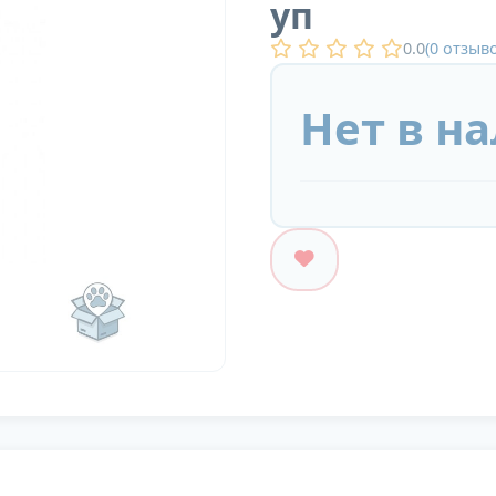
уп
0.0
(
0
отзыво
Нет в н