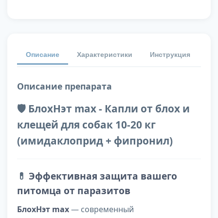
Описание
Характеристики
Инструкция
От
Описание препарата
🛡️ БлохНэт max - Капли от блох и
клещей для собак 10-20 кг
(имидаклоприд + фипронил)
💊
Эффективная защита вашего
питомца от паразитов
БлохНэт max
— современный