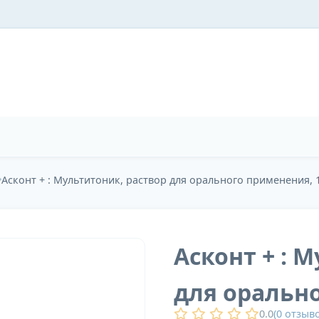
Асконт + : Мультитоник, раствор для орального применения, 1
Асконт + : 
для орально
0.0
(
0
отзыво