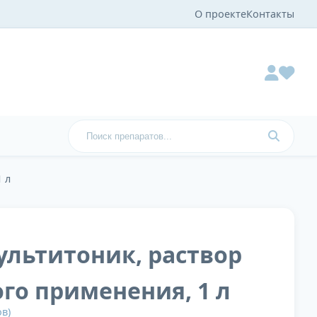
О проекте
Контакты
 л
Мультитоник, раствор
го применения, 1 л
в)