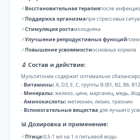
Восстановительная терапия
после инфекци
Поддержка организма
при стрессовых ситуа
Стимуляция роста
молодняка
Улучшение репродуктивных функций
плем
Повышение усвояемости
основных кормов
🔬
Состав и действие:
Мультитоник содержит оптимально сбалансиро
-
Витамины:
А, D3, Е, С, группы В (В1, В2, В6, В12
-
Минералы:
железо, цинк, марганец, медь, йод
-
Аминокислоты:
метионин, лизин, треонин
-
Вспомогательные вещества
для лучшего ус
📊
Дозировка и применение:
Птица:
0,5-1 мл на 1 л питьевой воды