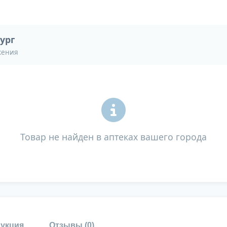
ург
жения
Товар не найден в аптеках вашего города
укция
Отзывы (
0
)