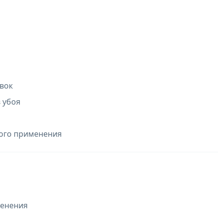
вок
 убоя
кого применения
менения