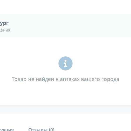
ург
жения
Товар не найден в аптеках вашего города
укция
Отзывы (
0
)