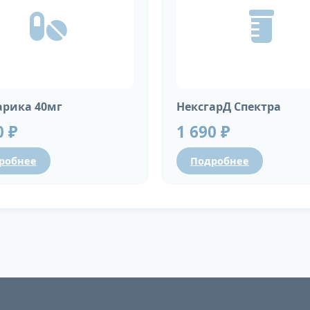
рика 40мг
НексгарД Спектра
0 ₽
1 690 ₽
робнее
Подробнее