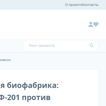
О проекте
Контакты
флакон
я биофабрика:
Ф-201 против