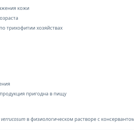
ажения кожи
возраста
по трихофитии хозяйствах
ления
, продукция пригодна в пищу
n verrucosum
в физиологическом растворе с консерванто