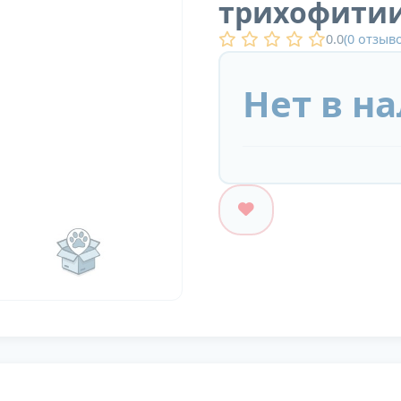
трихофитии
0.0
(
0
отзыво
Нет в н