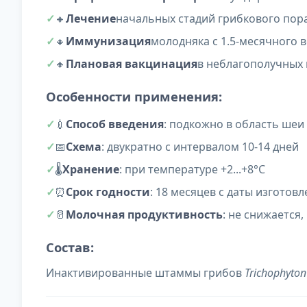
🔸
Лечение
начальных стадий грибкового пор
🔸
Иммунизация
молодняка с 1.5-месячного 
🔸
Плановая вакцинация
в неблагополучных 
Особенности применения:
💉
Способ введения
: подкожно в область шеи
📅
Схема
: двукратно с интервалом 10-14 дней
🌡️
Хранение
: при температуре +2...+8°C
⏰
Срок годности
: 18 месяцев с даты изготов
🥛
Молочная продуктивность
: не снижается
Состав:
Инактивированные штаммы грибов
Trichophyto