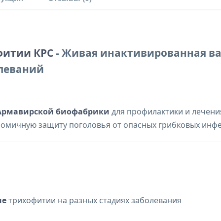
фитии КРС
- Живая инактивированная в
олеваний
Армавирской биофабрики
для профилактики и лечения
ономичную защиту поголовья от опасных грибковых инф
ие
трихофитии на разных стадиях заболевания