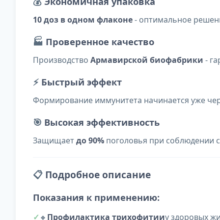
💰
Экономичная упаковка
10 доз в одном флаконе
- оптимальное решени
🏭
Проверенное качество
Производство
Армавирской биофабрики
- г
⚡
Быстрый эффект
Формирование иммунитета начинается уже че
🎯
Высокая эффективность
Защищает
до 90%
поголовья при соблюдении 
📋
Подробное описание
Показания к применению:
🔸
Профилактика трихофитии
у здоровых ж