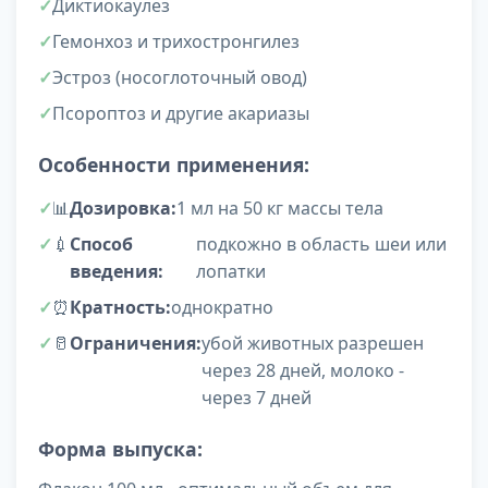
Диктиокаулез
Гемонхоз и трихостронгилез
Эстроз (носоглоточный овод)
Псороптоз и другие акариазы
Особенности применения:
📊
Дозировка:
1 мл на 50 кг массы тела
💉
Способ
подкожно в область шеи или
введения:
лопатки
⏰
Кратность:
однократно
🥛
Ограничения:
убой животных разрешен
через 28 дней, молоко -
через 7 дней
Форма выпуска: