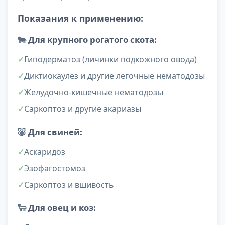
Показания к применению:
🐄
Для крупного рогатого скота:
Гиподерматоз (личинки подкожного овода)
Диктиокаулез и другие легочные нематодозы
Желудочно-кишечные нематодозы
Саркоптоз и другие акариазы
🐷
Для свиней:
Аскаридоз
Эзофагостомоз
Саркоптоз и вшивость
🐑
Для овец и коз: