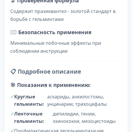
🔬
Проверенная формула
Содержит празиквантел - золотой стандарт в
борьбе с гельминтами
👨‍⚕️
Безопасность применения
Минимальные побочные эффекты при
соблюдении инструкции
📋 Подробное описание
🎯
Показания к применению:
Круглые
аскариды, анкилостомы,
гельминты:
унцинарии, трихоцефалы
Ленточные
дипилидии, тении,
гельминты:
эхинококки, мезоцестоиды
Профилактическая дегельминтизация