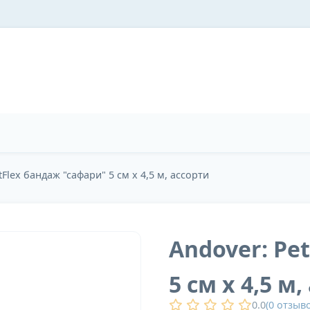
tFlex бандаж "сафари" 5 см х 4,5 м, ассорти
Andover: Pe
5 см х 4,5 м
0.0
(
0
отзыво