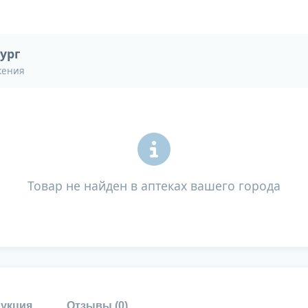
ург
жения
Товар не найден в аптеках вашего города
укция
Отзывы (
0
)