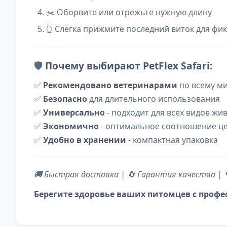
✂️ Оборвите или отрежьте нужную длину
👆 Слегка прижмите последний виток для фи
🛡️
Почему выбирают PetFlex Safari:
✅
Рекомендовано ветеринарами
по всему м
✅
Безопасно
для длительного использования
✅
Универсально
- подходит для всех видов жи
✅
Экономично
- оптимальное соотношение це
✅
Удобно в хранении
- компактная упаковка
🚚 Быстрая доставка | 🔄 Гарантия качества | 
Берегите здоровье ваших питомцев с профес