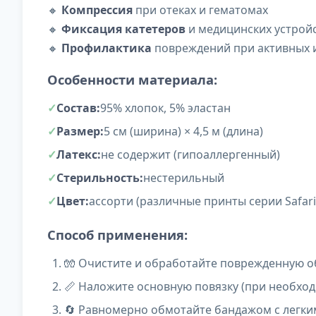
🔸
Компрессия
при отеках и гематомах
🔸
Фиксация катетеров
и медицинских устрой
🔸
Профилактика
повреждений при активных 
Особенности материала:
Состав:
95% хлопок, 5% эластан
Размер:
5 см (ширина) × 4,5 м (длина)
Латекс:
не содержит (гипоаллергенный)
Стерильность:
нестерильный
Цвет:
ассорти (различные принты серии Safari
Способ применения:
🧤 Очистите и обработайте поврежденную о
📏 Наложите основную повязку (при необхо
🔄 Равномерно обмотайте бандажом с легк