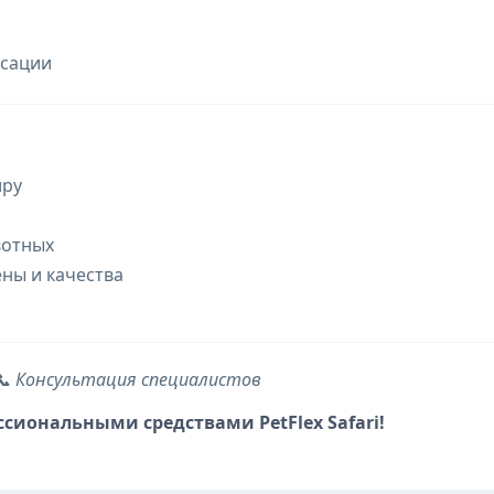
ксации
иру
вотных
ны и качества
📞 Консультация специалистов
сиональными средствами PetFlex Safari!