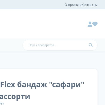
О проекте
Контакты
tFlex бандаж "сафари"
, ассорти
в)