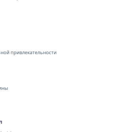
ьной привлекательности
лины
л