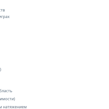
ств
играх
)
бласть
димости)
им натяжением