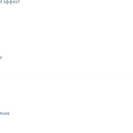
й эффект
м
инах